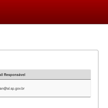
il Responsável
an@al.sp.gov.br