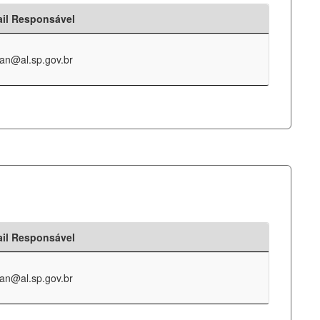
il Responsável
an@al.sp.gov.br
il Responsável
an@al.sp.gov.br