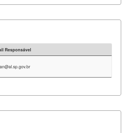
il Responsável
an@al.sp.gov.br