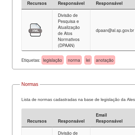
Recursos
Responsável
Responsável
Deputados Estaduais
Divisão de
Pesquisa e
Administração
Atualização
dpaan@al.sp.gov.br
de Atos
Legislação
Normativos
(DPAAN)
Agenda
Perguntas frequentes
Etiquetas:
legislação
norma
lei
anotação
Contato
Normas
Lista de normas cadastradas na base de legislação da Ales
Email
Recursos
Responsável
Responsável
Divisão de