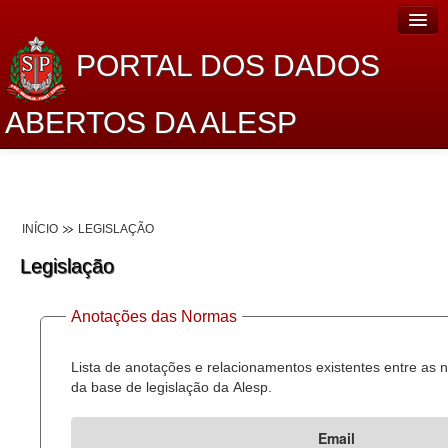
PORTAL DOS DADOS
ABERTOS DA ALESP
Home
Sobre o projeto
INÍCIO
LEGISLAÇÃO
Dados Abertos Alesp
Legislação
Lei de Acesso à Informação
Anotações das Normas
Dados Governamentais Abertos
Planejamento
Lista de anotações e relacionamentos existentes entre as
da base de legislação da Alesp.
Catálogo de dados
Email
Processo Legislativo