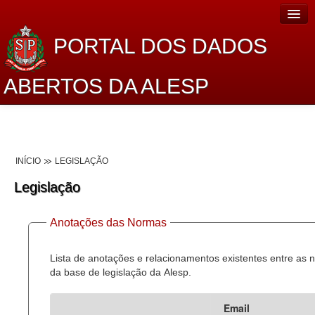
PORTAL DOS DADOS
ABERTOS DA ALESP
Home
Sobre o projeto
INÍCIO
LEGISLAÇÃO
Dados Abertos Alesp
Legislação
Lei de Acesso à Informação
Anotações das Normas
Dados Governamentais Abertos
Planejamento
Lista de anotações e relacionamentos existentes entre as
da base de legislação da Alesp.
Catálogo de dados
Email
Processo Legislativo