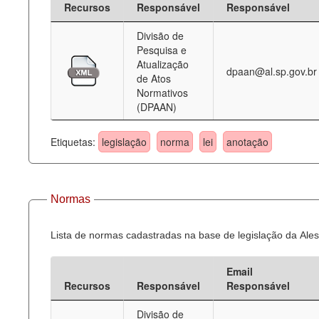
Recursos
Responsável
Responsável
Deputados Estaduais
Divisão de
Pesquisa e
Administração
Atualização
dpaan@al.sp.gov.br
de Atos
Legislação
Normativos
(DPAAN)
Agenda
Perguntas frequentes
Etiquetas:
legislação
norma
lei
anotação
Contato
Normas
Lista de normas cadastradas na base de legislação da Ales
Email
Recursos
Responsável
Responsável
Divisão de