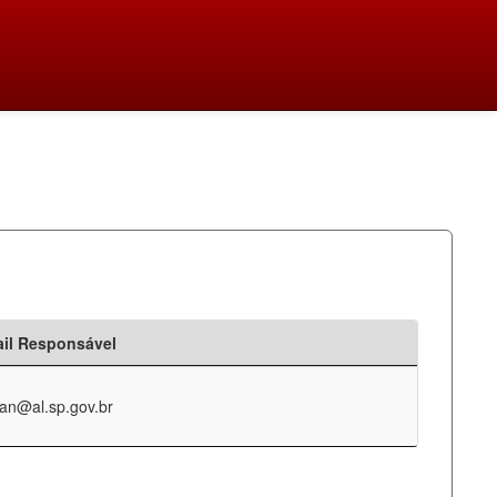
il Responsável
an@al.sp.gov.br