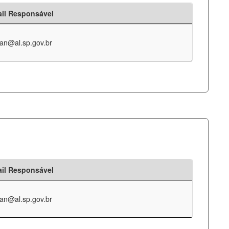
il Responsável
an@al.sp.gov.br
il Responsável
an@al.sp.gov.br