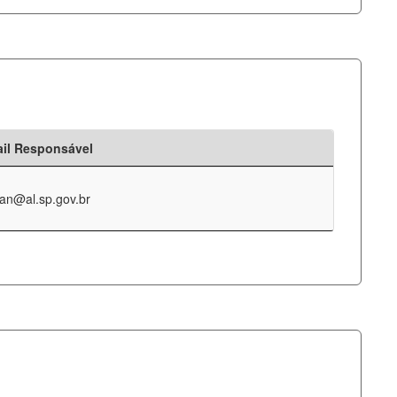
il Responsável
an@al.sp.gov.br