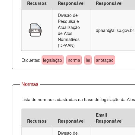
Recursos
Responsável
Responsável
Deputados Estaduais
Divisão de
Pesquisa e
Administração
Atualização
dpaan@al.sp.gov.br
de Atos
Legislação
Normativos
(DPAAN)
Agenda
Perguntas frequentes
Etiquetas:
legislação
norma
lei
anotação
Contato
Normas
Lista de normas cadastradas na base de legislação da Ales
Email
Recursos
Responsável
Responsável
Divisão de