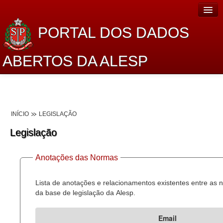
PORTAL DOS DADOS
ABERTOS DA ALESP
Home
Sobre o projeto
INÍCIO
LEGISLAÇÃO
Dados Abertos Alesp
Legislação
Lei de Acesso à Informação
Anotações das Normas
Dados Governamentais Abertos
Planejamento
Lista de anotações e relacionamentos existentes entre as
da base de legislação da Alesp.
Catálogo de dados
Email
Processo Legislativo