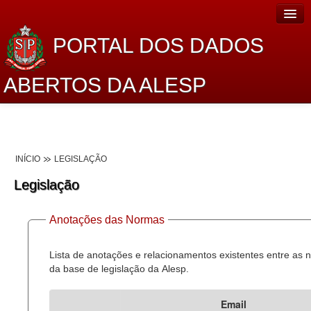
PORTAL DOS DADOS
ABERTOS DA ALESP
Home
Sobre o projeto
INÍCIO
LEGISLAÇÃO
Dados Abertos Alesp
Legislação
Lei de Acesso à Informação
Anotações das Normas
Dados Governamentais Abertos
Planejamento
Lista de anotações e relacionamentos existentes entre as
da base de legislação da Alesp.
Catálogo de dados
Email
Processo Legislativo