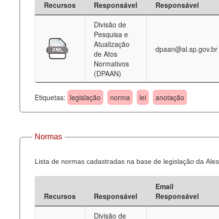
Recursos
Responsável
Responsável
Deputados Estaduais
Divisão de
Pesquisa e
Administração
Atualização
dpaan@al.sp.gov.br
de Atos
Legislação
Normativos
(DPAAN)
Agenda
Perguntas frequentes
Etiquetas:
legislação
norma
lei
anotação
Contato
Normas
Lista de normas cadastradas na base de legislação da Ales
Email
Recursos
Responsável
Responsável
Divisão de