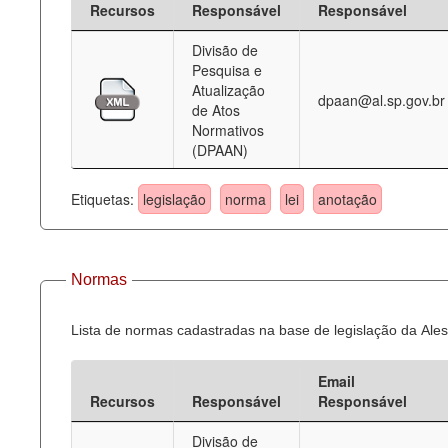
Recursos
Responsável
Responsável
Deputados Estaduais
Divisão de
Pesquisa e
Administração
Atualização
dpaan@al.sp.gov.br
de Atos
Legislação
Normativos
(DPAAN)
Agenda
Perguntas frequentes
Etiquetas:
legislação
norma
lei
anotação
Contato
Normas
Lista de normas cadastradas na base de legislação da Ales
Email
Recursos
Responsável
Responsável
Divisão de