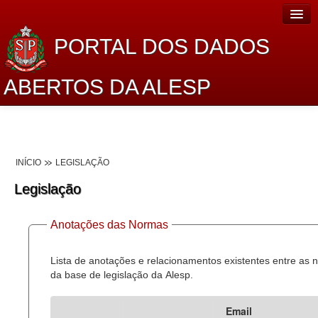
PORTAL DOS DADOS
ABERTOS DA ALESP
Home
Sobre o projeto
INÍCIO
LEGISLAÇÃO
Dados Abertos Alesp
Legislação
Lei de Acesso à Informação
Anotações das Normas
Dados Governamentais Abertos
Planejamento
Lista de anotações e relacionamentos existentes entre as
da base de legislação da Alesp.
Catálogo de dados
Email
Processo Legislativo