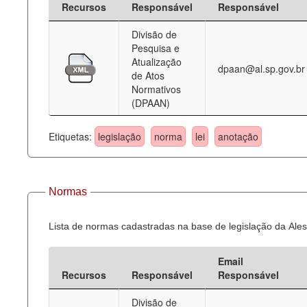
Recursos
Responsável
Responsável
Deputados Estaduais
Divisão de
Pesquisa e
Administração
Atualização
dpaan@al.sp.gov.br
de Atos
Legislação
Normativos
(DPAAN)
Agenda
Perguntas frequentes
Etiquetas:
legislação
norma
lei
anotação
Contato
Normas
Lista de normas cadastradas na base de legislação da Ales
Email
Recursos
Responsável
Responsável
Divisão de