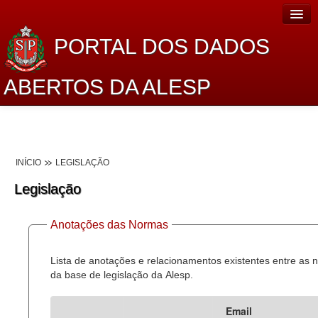
PORTAL DOS DADOS
ABERTOS DA ALESP
Home
Sobre o projeto
INÍCIO
LEGISLAÇÃO
Dados Abertos Alesp
Legislação
Lei de Acesso à Informação
Anotações das Normas
Dados Governamentais Abertos
Planejamento
Lista de anotações e relacionamentos existentes entre as
da base de legislação da Alesp.
Catálogo de dados
Email
Processo Legislativo