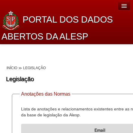
PORTAL DOS DADOS
ABERTOS DA ALESP
Home
Sobre o projeto
INÍCIO
LEGISLAÇÃO
Dados Abertos Alesp
Legislação
Lei de Acesso à Informação
Anotações das Normas
Dados Governamentais Abertos
Planejamento
Lista de anotações e relacionamentos existentes entre as
da base de legislação da Alesp.
Catálogo de dados
Email
Processo Legislativo