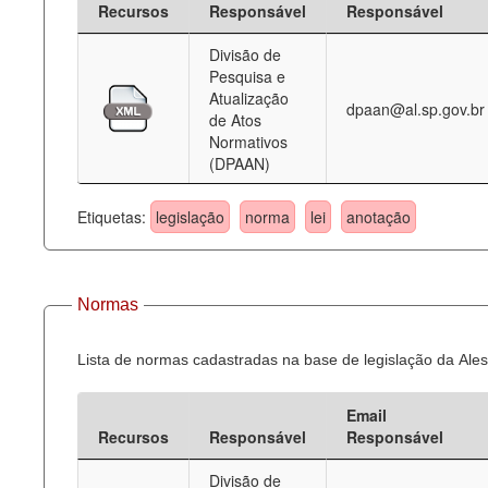
Recursos
Responsável
Responsável
Deputados Estaduais
Divisão de
Pesquisa e
Administração
Atualização
dpaan@al.sp.gov.br
de Atos
Legislação
Normativos
(DPAAN)
Agenda
Perguntas frequentes
Etiquetas:
legislação
norma
lei
anotação
Contato
Normas
Lista de normas cadastradas na base de legislação da Ales
Email
Recursos
Responsável
Responsável
Divisão de