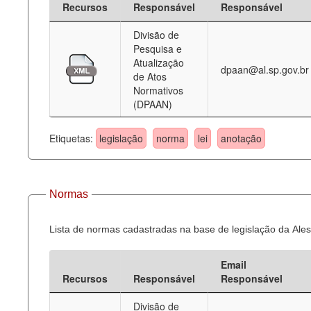
Recursos
Responsável
Responsável
Deputados Estaduais
Divisão de
Pesquisa e
Administração
Atualização
dpaan@al.sp.gov.br
de Atos
Legislação
Normativos
(DPAAN)
Agenda
Perguntas frequentes
Etiquetas:
legislação
norma
lei
anotação
Contato
Normas
Lista de normas cadastradas na base de legislação da Ales
Email
Recursos
Responsável
Responsável
Divisão de