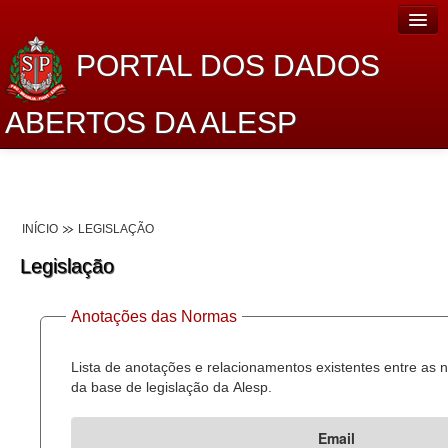
PORTAL DOS DADOS
ABERTOS DA ALESP
Home
Sobre o projeto
INÍCIO
LEGISLAÇÃO
Dados Abertos Alesp
Legislação
Lei de Acesso à Informação
Anotações das Normas
Dados Governamentais Abertos
Planejamento
Lista de anotações e relacionamentos existentes entre as
da base de legislação da Alesp.
Catálogo de dados
Email
Processo Legislativo