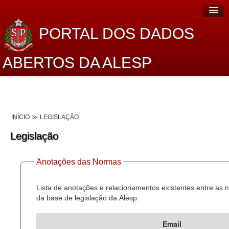
PORTAL DOS DADOS
ABERTOS DA ALESP
Home
Sobre o projeto
INÍCIO
LEGISLAÇÃO
Dados Abertos Alesp
Legislação
Lei de Acesso à Informação
Anotações das Normas
Dados Governamentais Abertos
Planejamento
Lista de anotações e relacionamentos existentes entre as
da base de legislação da Alesp.
Catálogo de dados
Email
Processo Legislativo