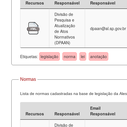
Recursos
Responsável
Responsável
Deputados Estaduais
Divisão de
Pesquisa e
Administração
Atualização
dpaan@al.sp.gov.br
de Atos
Legislação
Normativos
(DPAAN)
Agenda
Perguntas frequentes
Etiquetas:
legislação
norma
lei
anotação
Contato
Normas
Lista de normas cadastradas na base de legislação da Ales
Email
Recursos
Responsável
Responsável
Divisão de