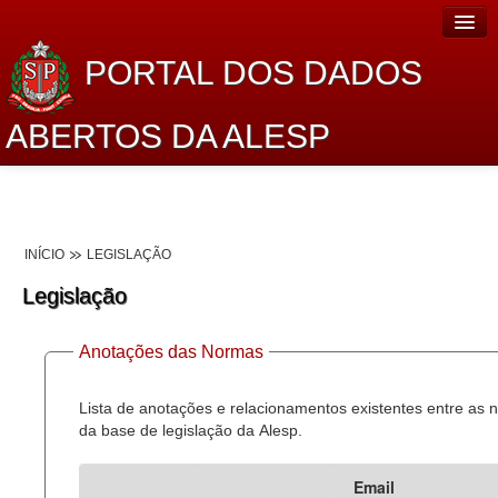
PORTAL DOS DADOS
ABERTOS DA ALESP
Home
Sobre o projeto
INÍCIO
LEGISLAÇÃO
Dados Abertos Alesp
Legislação
Lei de Acesso à Informação
Anotações das Normas
Dados Governamentais Abertos
Planejamento
Lista de anotações e relacionamentos existentes entre as
da base de legislação da Alesp.
Catálogo de dados
Email
Processo Legislativo