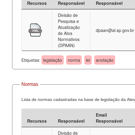
Recursos
Responsável
Responsável
Deputados Estaduais
Divisão de
Pesquisa e
Administração
Atualização
dpaan@al.sp.gov.br
de Atos
Legislação
Normativos
(DPAAN)
Agenda
Perguntas frequentes
Etiquetas:
legislação
norma
lei
anotação
Contato
Normas
Lista de normas cadastradas na base de legislação da Ales
Email
Recursos
Responsável
Responsável
Divisão de