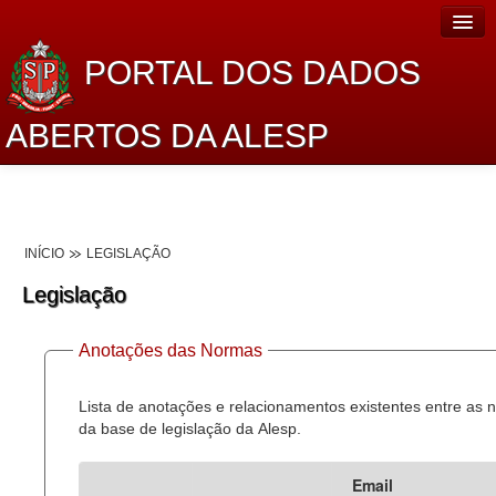
PORTAL DOS DADOS
ABERTOS DA ALESP
Home
Sobre o projeto
INÍCIO
LEGISLAÇÃO
Dados Abertos Alesp
Legislação
Lei de Acesso à Informação
Anotações das Normas
Dados Governamentais Abertos
Planejamento
Lista de anotações e relacionamentos existentes entre as
da base de legislação da Alesp.
Catálogo de dados
Email
Processo Legislativo