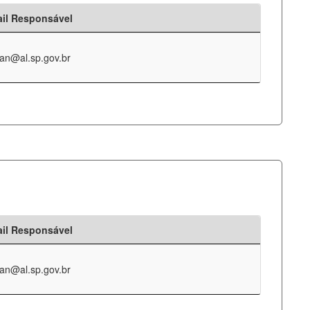
il Responsável
an@al.sp.gov.br
il Responsável
an@al.sp.gov.br