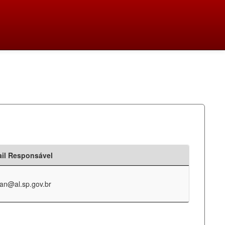
il Responsável
an@al.sp.gov.br