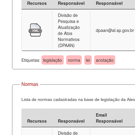
Recursos
Responsável
Responsável
Deputados Estaduais
Divisão de
Pesquisa e
Administração
Atualização
dpaan@al.sp.gov.br
de Atos
Legislação
Normativos
(DPAAN)
Agenda
Perguntas frequentes
Etiquetas:
legislação
norma
lei
anotação
Contato
Normas
Lista de normas cadastradas na base de legislação da Ales
Email
Recursos
Responsável
Responsável
Divisão de