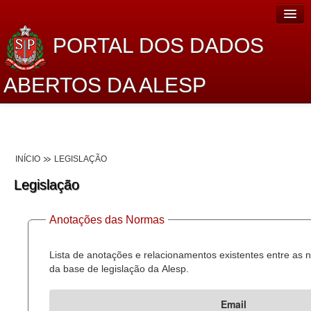
PORTAL DOS DADOS
ABERTOS DA ALESP
Home
Sobre o projeto
INÍCIO
LEGISLAÇÃO
Dados Abertos Alesp
Legislação
Lei de Acesso à Informação
Anotações das Normas
Dados Governamentais Abertos
Planejamento
Lista de anotações e relacionamentos existentes entre as
da base de legislação da Alesp.
Catálogo de dados
Email
Processo Legislativo