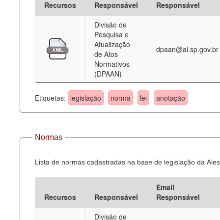
Recursos
Responsável
Responsável
Deputados Estaduais
Divisão de
Pesquisa e
Administração
Atualização
dpaan@al.sp.gov.br
de Atos
Legislação
Normativos
(DPAAN)
Agenda
Perguntas frequentes
Etiquetas:
legislação
norma
lei
anotação
Contato
Normas
Lista de normas cadastradas na base de legislação da Ales
Email
Recursos
Responsável
Responsável
Divisão de