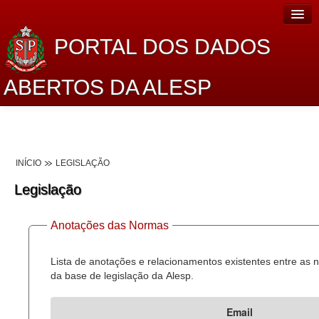
PORTAL DOS DADOS
ABERTOS DA ALESP
Home
Sobre o projeto
INÍCIO
LEGISLAÇÃO
Dados Abertos Alesp
Legislação
Lei de Acesso à Informação
Anotações das Normas
Dados Governamentais Abertos
Planejamento
Lista de anotações e relacionamentos existentes entre as
da base de legislação da Alesp.
Catálogo de dados
Email
Processo Legislativo