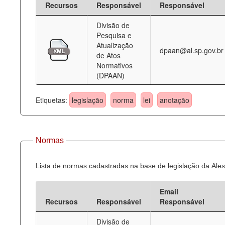
Recursos
Responsável
Responsável
Deputados Estaduais
Divisão de
Pesquisa e
Administração
Atualização
dpaan@al.sp.gov.br
de Atos
Legislação
Normativos
(DPAAN)
Agenda
Perguntas frequentes
Etiquetas:
legislação
norma
lei
anotação
Contato
Normas
Lista de normas cadastradas na base de legislação da Ales
Email
Recursos
Responsável
Responsável
Divisão de