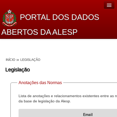
PORTAL DOS DADOS
ABERTOS DA ALESP
Home
Sobre o projeto
INÍCIO
LEGISLAÇÃO
Dados Abertos Alesp
Legislação
Lei de Acesso à Informação
Anotações das Normas
Dados Governamentais Abertos
Planejamento
Lista de anotações e relacionamentos existentes entre as
da base de legislação da Alesp.
Catálogo de dados
Email
Processo Legislativo