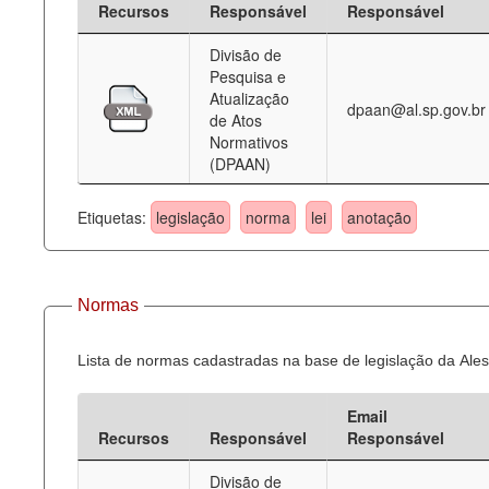
Recursos
Responsável
Responsável
Deputados Estaduais
Divisão de
Pesquisa e
Administração
Atualização
dpaan@al.sp.gov.br
de Atos
Legislação
Normativos
(DPAAN)
Agenda
Perguntas frequentes
Etiquetas:
legislação
norma
lei
anotação
Contato
Normas
Lista de normas cadastradas na base de legislação da Ales
Email
Recursos
Responsável
Responsável
Divisão de