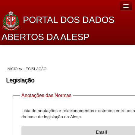
PORTAL DOS DADOS
ABERTOS DA ALESP
Home
Sobre o projeto
INÍCIO
LEGISLAÇÃO
Dados Abertos Alesp
Legislação
Lei de Acesso à Informação
Anotações das Normas
Dados Governamentais Abertos
Planejamento
Lista de anotações e relacionamentos existentes entre as
da base de legislação da Alesp.
Catálogo de dados
Email
Processo Legislativo