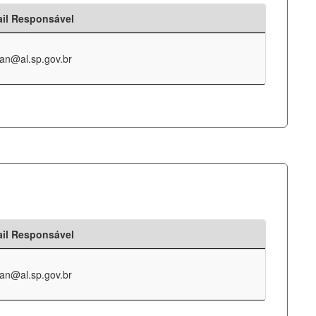
il Responsável
an@al.sp.gov.br
il Responsável
an@al.sp.gov.br