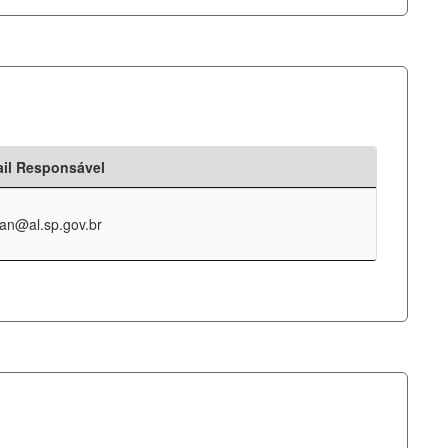
il Responsável
an@al.sp.gov.br