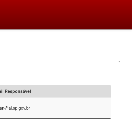
il Responsável
an@al.sp.gov.br