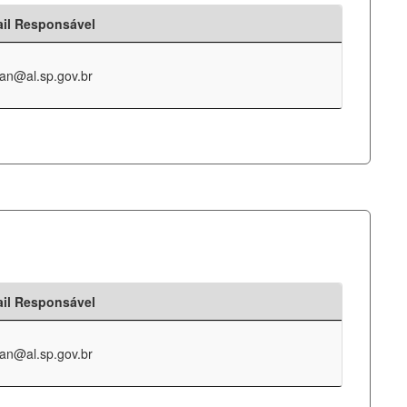
il Responsável
an@al.sp.gov.br
il Responsável
an@al.sp.gov.br