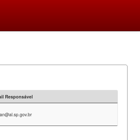
il Responsável
an@al.sp.gov.br