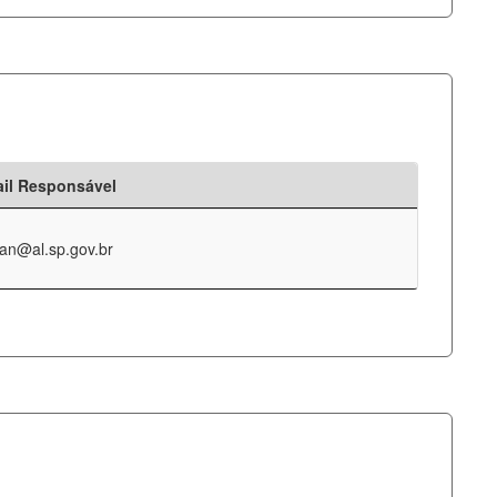
il Responsável
an@al.sp.gov.br