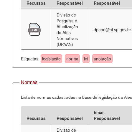
Recursos
Responsável
Responsável
Deputados Estaduais
Divisão de
Pesquisa e
Administração
Atualização
dpaan@al.sp.gov.br
de Atos
Legislação
Normativos
(DPAAN)
Agenda
Perguntas frequentes
Etiquetas:
legislação
norma
lei
anotação
Contato
Normas
Lista de normas cadastradas na base de legislação da Ales
Email
Recursos
Responsável
Responsável
Divisão de