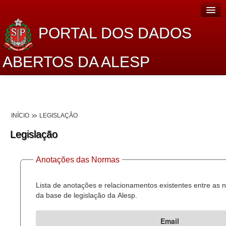
PORTAL DOS DADOS
ABERTOS DA ALESP
Home
Sobre o projeto
INÍCIO
LEGISLAÇÃO
Dados Abertos Alesp
Legislação
Lei de Acesso à Informação
Anotações das Normas
Dados Governamentais Abertos
Planejamento
Lista de anotações e relacionamentos existentes entre as
da base de legislação da Alesp.
Catálogo de dados
Email
Processo Legislativo