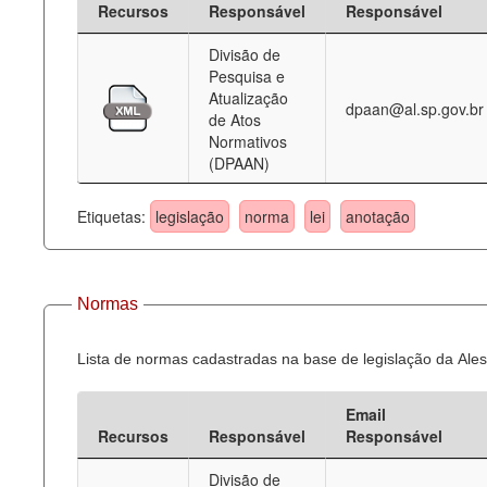
Recursos
Responsável
Responsável
Deputados Estaduais
Divisão de
Pesquisa e
Administração
Atualização
dpaan@al.sp.gov.br
de Atos
Legislação
Normativos
(DPAAN)
Agenda
Perguntas frequentes
Etiquetas:
legislação
norma
lei
anotação
Contato
Normas
Lista de normas cadastradas na base de legislação da Ales
Email
Recursos
Responsável
Responsável
Divisão de