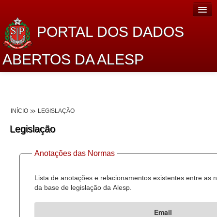
PORTAL DOS DADOS
ABERTOS DA ALESP
Home
Sobre o projeto
INÍCIO
LEGISLAÇÃO
Dados Abertos Alesp
Legislação
Lei de Acesso à Informação
Anotações das Normas
Dados Governamentais Abertos
Planejamento
Lista de anotações e relacionamentos existentes entre as
da base de legislação da Alesp.
Catálogo de dados
Email
Processo Legislativo