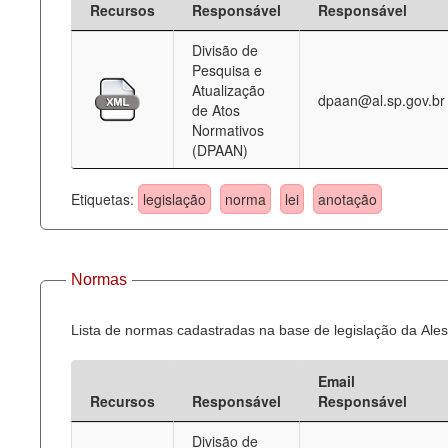
Recursos
Responsável
Responsável
Deputados Estaduais
Divisão de
Pesquisa e
Administração
Atualização
dpaan@al.sp.gov.br
de Atos
Legislação
Normativos
(DPAAN)
Agenda
Perguntas frequentes
Etiquetas:
legislação
norma
lei
anotação
Contato
Normas
Lista de normas cadastradas na base de legislação da Ales
Email
Recursos
Responsável
Responsável
Divisão de