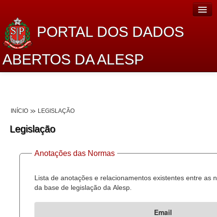
PORTAL DOS DADOS
ABERTOS DA ALESP
Home
Sobre o projeto
INÍCIO
LEGISLAÇÃO
Dados Abertos Alesp
Legislação
Lei de Acesso à Informação
Anotações das Normas
Dados Governamentais Abertos
Planejamento
Lista de anotações e relacionamentos existentes entre as
da base de legislação da Alesp.
Catálogo de dados
Email
Processo Legislativo