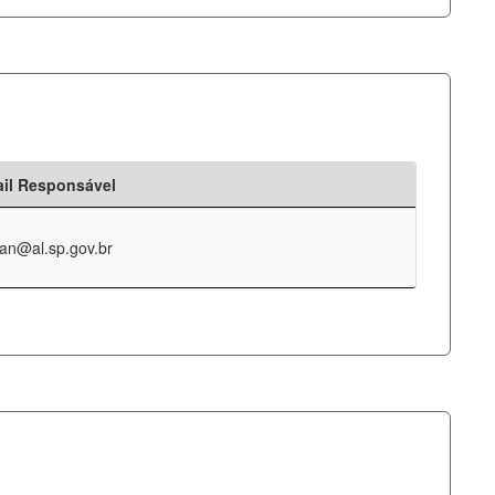
il Responsável
an@al.sp.gov.br