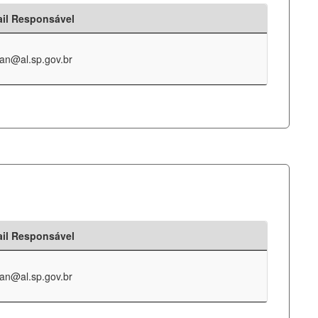
il Responsável
an@al.sp.gov.br
il Responsável
an@al.sp.gov.br