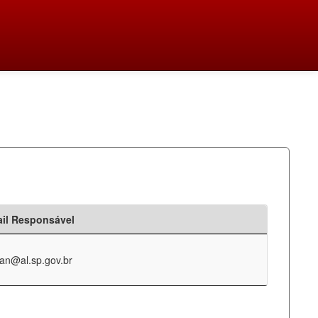
il Responsável
an@al.sp.gov.br