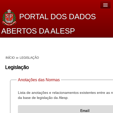
PORTAL DOS DADOS
ABERTOS DA ALESP
Home
Sobre o projeto
INÍCIO
LEGISLAÇÃO
Dados Abertos Alesp
Legislação
Lei de Acesso à Informação
Anotações das Normas
Dados Governamentais Abertos
Planejamento
Lista de anotações e relacionamentos existentes entre as
da base de legislação da Alesp.
Catálogo de dados
Email
Processo Legislativo