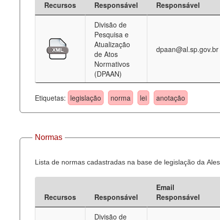
Recursos
Responsável
Responsável
Deputados Estaduais
Divisão de
Pesquisa e
Administração
Atualização
dpaan@al.sp.gov.br
de Atos
Legislação
Normativos
(DPAAN)
Agenda
Perguntas frequentes
Etiquetas:
legislação
norma
lei
anotação
Contato
Normas
Lista de normas cadastradas na base de legislação da Ales
Email
Recursos
Responsável
Responsável
Divisão de