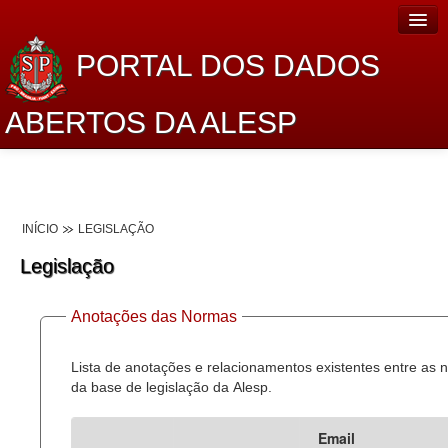
PORTAL DOS DADOS
ABERTOS DA ALESP
Home
Sobre o projeto
INÍCIO
LEGISLAÇÃO
Dados Abertos Alesp
Legislação
Lei de Acesso à Informação
Anotações das Normas
Dados Governamentais Abertos
Planejamento
Lista de anotações e relacionamentos existentes entre as
da base de legislação da Alesp.
Catálogo de dados
Email
Processo Legislativo