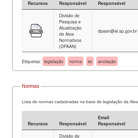
Recursos
Responsável
Responsável
Deputados Estaduais
Divisão de
Pesquisa e
Administração
Atualização
dpaan@al.sp.gov.br
de Atos
Legislação
Normativos
(DPAAN)
Agenda
Perguntas frequentes
Etiquetas:
legislação
norma
lei
anotação
Contato
Normas
Lista de normas cadastradas na base de legislação da Ales
Email
Recursos
Responsável
Responsável
Divisão de