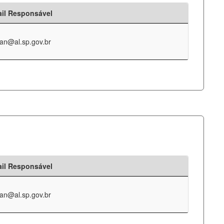
il Responsável
an@al.sp.gov.br
il Responsável
an@al.sp.gov.br