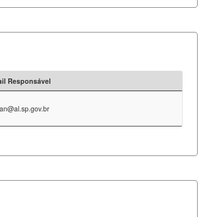
il Responsável
an@al.sp.gov.br