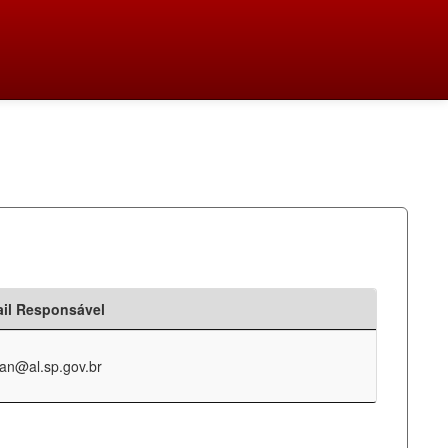
il Responsável
an@al.sp.gov.br