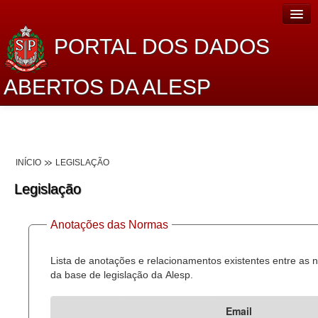
PORTAL DOS DADOS
ABERTOS DA ALESP
Home
Sobre o projeto
INÍCIO
LEGISLAÇÃO
Dados Abertos Alesp
Legislação
Lei de Acesso à Informação
Anotações das Normas
Dados Governamentais Abertos
Planejamento
Lista de anotações e relacionamentos existentes entre as
da base de legislação da Alesp.
Catálogo de dados
Email
Processo Legislativo