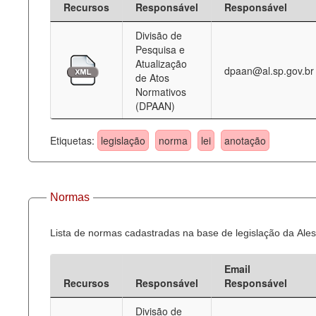
Recursos
Responsável
Responsável
Deputados Estaduais
Divisão de
Pesquisa e
Administração
Atualização
dpaan@al.sp.gov.br
de Atos
Legislação
Normativos
(DPAAN)
Agenda
Perguntas frequentes
Etiquetas:
legislação
norma
lei
anotação
Contato
Normas
Lista de normas cadastradas na base de legislação da Ales
Email
Recursos
Responsável
Responsável
Divisão de