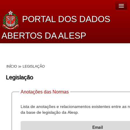
PORTAL DOS DADOS
ABERTOS DA ALESP
Home
Sobre o projeto
INÍCIO
LEGISLAÇÃO
Dados Abertos Alesp
Legislação
Lei de Acesso à Informação
Anotações das Normas
Dados Governamentais Abertos
Planejamento
Lista de anotações e relacionamentos existentes entre as
da base de legislação da Alesp.
Catálogo de dados
Email
Processo Legislativo