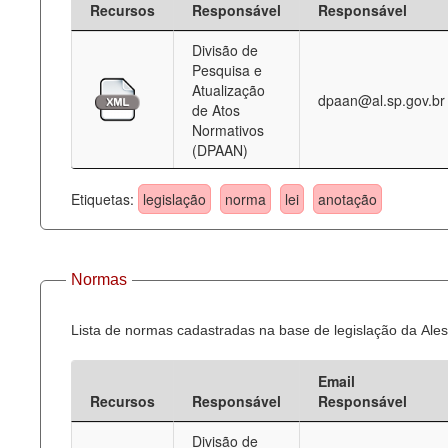
Recursos
Responsável
Responsável
Deputados Estaduais
Divisão de
Pesquisa e
Administração
Atualização
dpaan@al.sp.gov.br
de Atos
Legislação
Normativos
(DPAAN)
Agenda
Perguntas frequentes
Etiquetas:
legislação
norma
lei
anotação
Contato
Normas
Lista de normas cadastradas na base de legislação da Ales
Email
Recursos
Responsável
Responsável
Divisão de