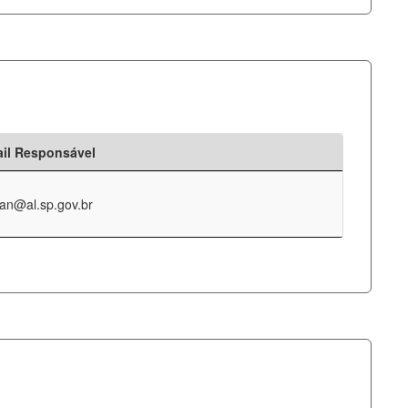
il Responsável
an@al.sp.gov.br