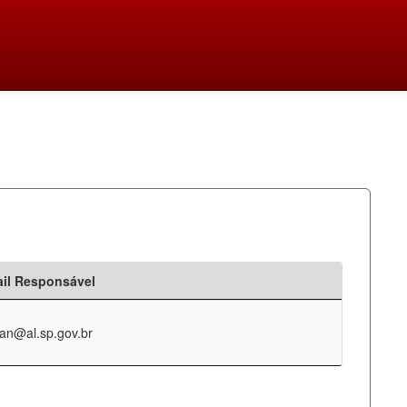
il Responsável
an@al.sp.gov.br