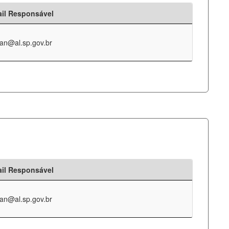
il Responsável
an@al.sp.gov.br
il Responsável
an@al.sp.gov.br