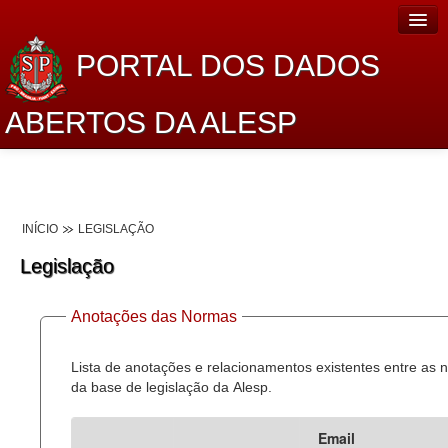
PORTAL DOS DADOS
ABERTOS DA ALESP
Home
Sobre o projeto
INÍCIO
LEGISLAÇÃO
Dados Abertos Alesp
Legislação
Lei de Acesso à Informação
Anotações das Normas
Dados Governamentais Abertos
Planejamento
Lista de anotações e relacionamentos existentes entre as
da base de legislação da Alesp.
Catálogo de dados
Email
Processo Legislativo