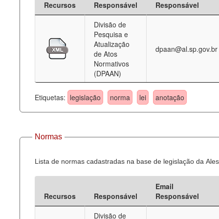
Recursos
Responsável
Responsável
Deputados Estaduais
Divisão de
Pesquisa e
Administração
Atualização
dpaan@al.sp.gov.br
de Atos
Legislação
Normativos
(DPAAN)
Agenda
Perguntas frequentes
Etiquetas:
legislação
norma
lei
anotação
Contato
Normas
Lista de normas cadastradas na base de legislação da Ales
Email
Recursos
Responsável
Responsável
Divisão de