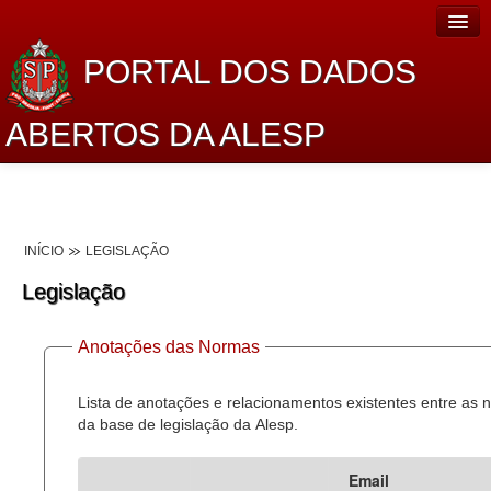
PORTAL DOS DADOS
ABERTOS DA ALESP
Home
Sobre o projeto
INÍCIO
LEGISLAÇÃO
Dados Abertos Alesp
Legislação
Lei de Acesso à Informação
Anotações das Normas
Dados Governamentais Abertos
Planejamento
Lista de anotações e relacionamentos existentes entre as
da base de legislação da Alesp.
Catálogo de dados
Email
Processo Legislativo