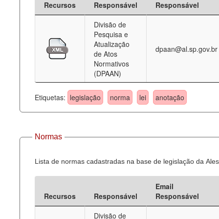
Recursos
Responsável
Responsável
Deputados Estaduais
Divisão de
Pesquisa e
Administração
Atualização
dpaan@al.sp.gov.br
de Atos
Legislação
Normativos
(DPAAN)
Agenda
Perguntas frequentes
Etiquetas:
legislação
norma
lei
anotação
Contato
Normas
Lista de normas cadastradas na base de legislação da Ales
Email
Recursos
Responsável
Responsável
Divisão de