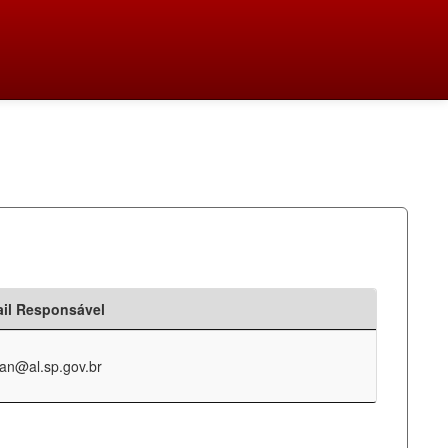
il Responsável
an@al.sp.gov.br