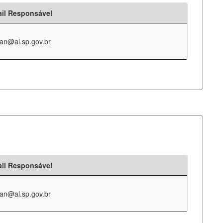
il Responsável
an@al.sp.gov.br
il Responsável
an@al.sp.gov.br