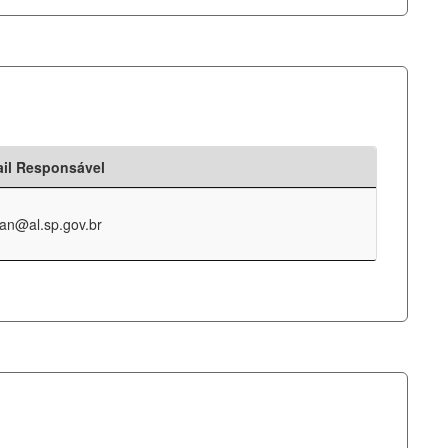
il Responsável
an@al.sp.gov.br