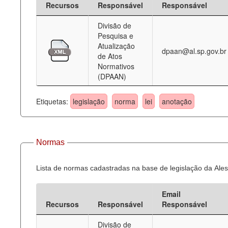
Recursos
Responsável
Responsável
Deputados Estaduais
Divisão de
Pesquisa e
Administração
Atualização
dpaan@al.sp.gov.br
de Atos
Legislação
Normativos
(DPAAN)
Agenda
Perguntas frequentes
Etiquetas:
legislação
norma
lei
anotação
Contato
Normas
Lista de normas cadastradas na base de legislação da Ales
Email
Recursos
Responsável
Responsável
Divisão de