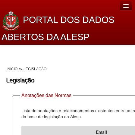
PORTAL DOS DADOS
ABERTOS DA ALESP
Home
Sobre o projeto
INÍCIO
LEGISLAÇÃO
Dados Abertos Alesp
Legislação
Lei de Acesso à Informação
Anotações das Normas
Dados Governamentais Abertos
Planejamento
Lista de anotações e relacionamentos existentes entre as
da base de legislação da Alesp.
Catálogo de dados
Email
Processo Legislativo