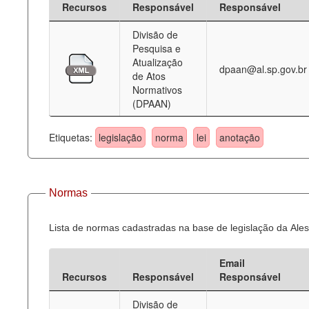
Recursos
Responsável
Responsável
Deputados Estaduais
Divisão de
Pesquisa e
Administração
Atualização
dpaan@al.sp.gov.br
de Atos
Legislação
Normativos
(DPAAN)
Agenda
Perguntas frequentes
Etiquetas:
legislação
norma
lei
anotação
Contato
Normas
Lista de normas cadastradas na base de legislação da Ales
Email
Recursos
Responsável
Responsável
Divisão de