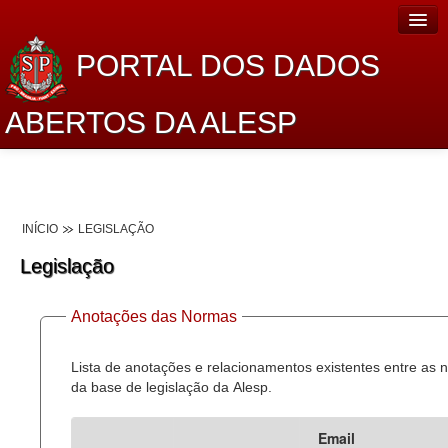
PORTAL DOS DADOS
ABERTOS DA ALESP
Home
Sobre o projeto
INÍCIO
LEGISLAÇÃO
Dados Abertos Alesp
Legislação
Lei de Acesso à Informação
Anotações das Normas
Dados Governamentais Abertos
Planejamento
Lista de anotações e relacionamentos existentes entre as
da base de legislação da Alesp.
Catálogo de dados
Email
Processo Legislativo