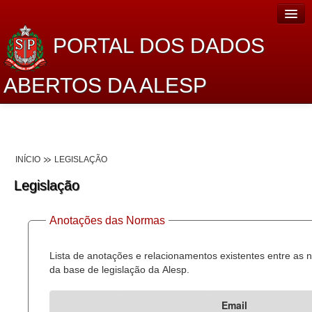
PORTAL DOS DADOS
ABERTOS DA ALESP
Home
Sobre o projeto
INÍCIO
LEGISLAÇÃO
Dados Abertos Alesp
Legislação
Lei de Acesso à Informação
Anotações das Normas
Dados Governamentais Abertos
Planejamento
Lista de anotações e relacionamentos existentes entre as
da base de legislação da Alesp.
Catálogo de dados
Email
Processo Legislativo