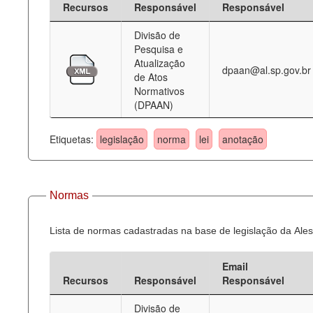
Recursos
Responsável
Responsável
Deputados Estaduais
Divisão de
Pesquisa e
Administração
Atualização
dpaan@al.sp.gov.br
de Atos
Legislação
Normativos
(DPAAN)
Agenda
Perguntas frequentes
Etiquetas:
legislação
norma
lei
anotação
Contato
Normas
Lista de normas cadastradas na base de legislação da Ales
Email
Recursos
Responsável
Responsável
Divisão de