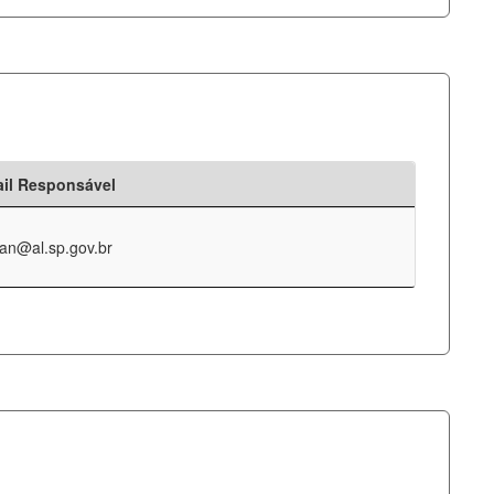
il Responsável
an@al.sp.gov.br