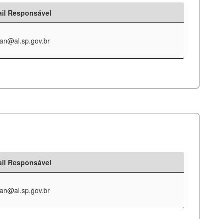
il Responsável
an@al.sp.gov.br
il Responsável
an@al.sp.gov.br