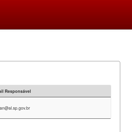
il Responsável
an@al.sp.gov.br