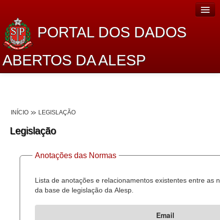
PORTAL DOS DADOS
ABERTOS DA ALESP
Home
Sobre o projeto
INÍCIO
LEGISLAÇÃO
Dados Abertos Alesp
Legislação
Lei de Acesso à Informação
Anotações das Normas
Dados Governamentais Abertos
Planejamento
Lista de anotações e relacionamentos existentes entre as
da base de legislação da Alesp.
Catálogo de dados
Email
Processo Legislativo