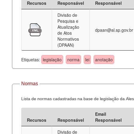
Recursos
Responsável
Responsável
Deputados Estaduais
Divisão de
Pesquisa e
Administração
Atualização
dpaan@al.sp.gov.br
de Atos
Legislação
Normativos
(DPAAN)
Agenda
Perguntas frequentes
Etiquetas:
legislação
norma
lei
anotação
Contato
Normas
Lista de normas cadastradas na base de legislação da Ales
Email
Recursos
Responsável
Responsável
Divisão de