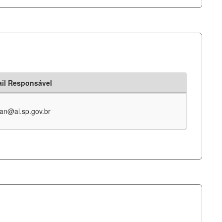
il Responsável
an@al.sp.gov.br