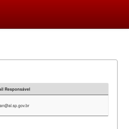
il Responsável
an@al.sp.gov.br