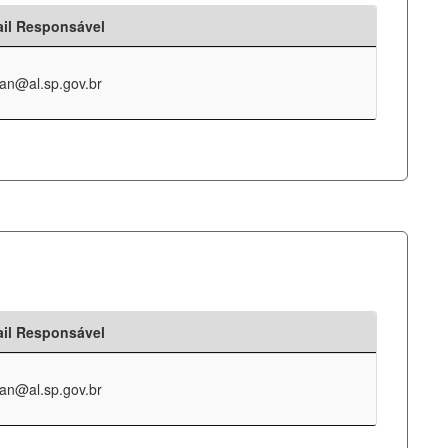
il Responsável
an@al.sp.gov.br
il Responsável
an@al.sp.gov.br