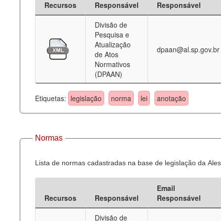
Recursos
Responsável
Responsável
Deputados Estaduais
Divisão de
Pesquisa e
Administração
Atualização
dpaan@al.sp.gov.br
de Atos
Legislação
Normativos
(DPAAN)
Agenda
Perguntas frequentes
Etiquetas:
legislação
norma
lei
anotação
Contato
Normas
Lista de normas cadastradas na base de legislação da Ales
Email
Recursos
Responsável
Responsável
Divisão de