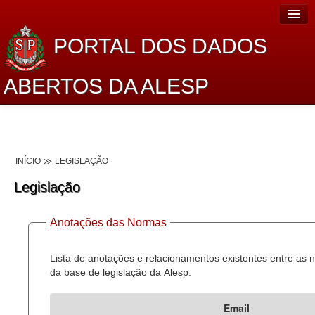
PORTAL DOS DADOS
ABERTOS DA ALESP
Home
Sobre o projeto
INÍCIO
LEGISLAÇÃO
Dados Abertos Alesp
Legislação
Lei de Acesso à Informação
Anotações das Normas
Dados Governamentais Abertos
Planejamento
Lista de anotações e relacionamentos existentes entre as
da base de legislação da Alesp.
Catálogo de dados
Email
Processo Legislativo