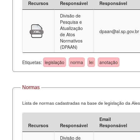
Recursos
Responsável
Responsável
Deputados Estaduais
Divisão de
Pesquisa e
Administração
Atualização
dpaan@al.sp.gov.br
de Atos
Legislação
Normativos
(DPAAN)
Agenda
Perguntas frequentes
Etiquetas:
legislação
norma
lei
anotação
Contato
Normas
Lista de normas cadastradas na base de legislação da Ales
Email
Recursos
Responsável
Responsável
Divisão de