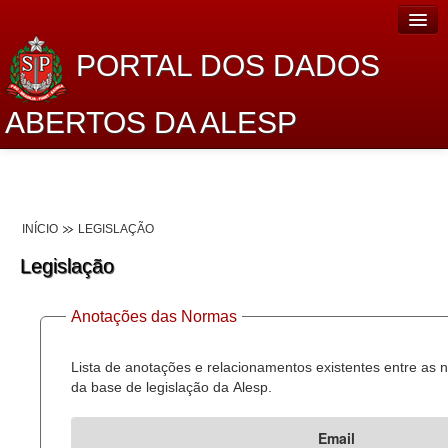
PORTAL DOS DADOS
ABERTOS DA ALESP
Home
Sobre o projeto
INÍCIO
LEGISLAÇÃO
Dados Abertos Alesp
Legislação
Lei de Acesso à Informação
Anotações das Normas
Dados Governamentais Abertos
Planejamento
Lista de anotações e relacionamentos existentes entre as
da base de legislação da Alesp.
Catálogo de dados
Email
Processo Legislativo