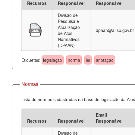
Recursos
Responsável
Responsável
Deputados Estaduais
Divisão de
Pesquisa e
Administração
Atualização
dpaan@al.sp.gov.br
de Atos
Legislação
Normativos
(DPAAN)
Agenda
Perguntas frequentes
Etiquetas:
legislação
norma
lei
anotação
Contato
Normas
Lista de normas cadastradas na base de legislação da Ales
Email
Recursos
Responsável
Responsável
Divisão de