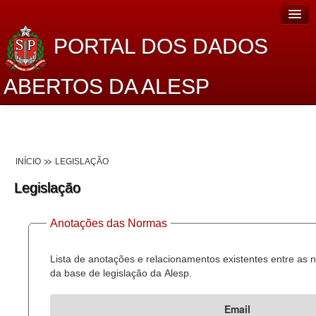
PORTAL DOS DADOS
ABERTOS DA ALESP
Home
Sobre o projeto
INÍCIO
LEGISLAÇÃO
Dados Abertos Alesp
Legislação
Lei de Acesso à Informação
Anotações das Normas
Dados Governamentais Abertos
Planejamento
Lista de anotações e relacionamentos existentes entre as
da base de legislação da Alesp.
Catálogo de dados
Email
Processo Legislativo