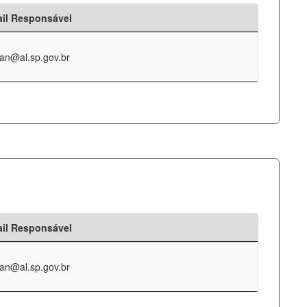
il Responsável
an@al.sp.gov.br
il Responsável
an@al.sp.gov.br