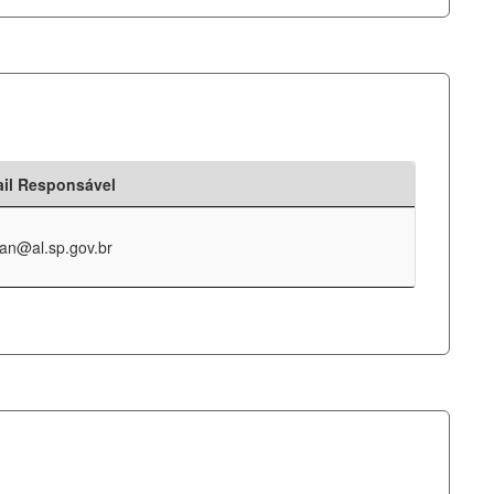
il Responsável
an@al.sp.gov.br