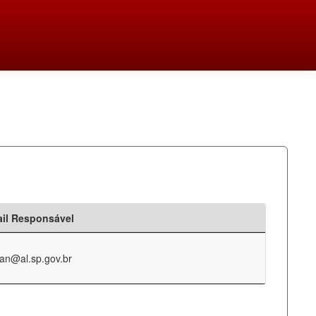
il Responsável
an@al.sp.gov.br