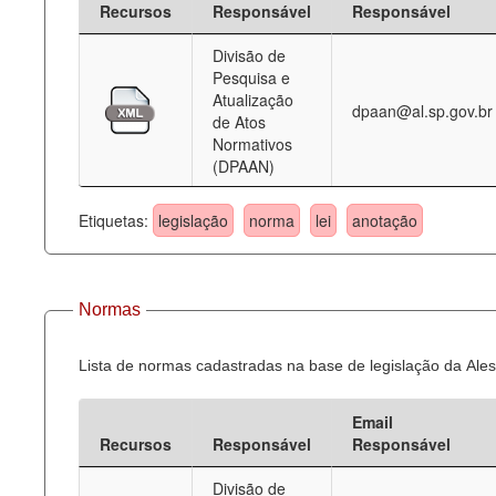
Recursos
Responsável
Responsável
Deputados Estaduais
Divisão de
Pesquisa e
Administração
Atualização
dpaan@al.sp.gov.br
de Atos
Legislação
Normativos
(DPAAN)
Agenda
Perguntas frequentes
Etiquetas:
legislação
norma
lei
anotação
Contato
Normas
Lista de normas cadastradas na base de legislação da Ales
Email
Recursos
Responsável
Responsável
Divisão de