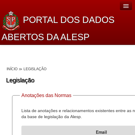
PORTAL DOS DADOS
ABERTOS DA ALESP
Home
Sobre o projeto
INÍCIO
LEGISLAÇÃO
Dados Abertos Alesp
Legislação
Lei de Acesso à Informação
Anotações das Normas
Dados Governamentais Abertos
Planejamento
Lista de anotações e relacionamentos existentes entre as
da base de legislação da Alesp.
Catálogo de dados
Email
Processo Legislativo