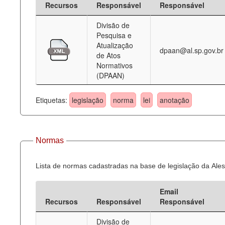
Recursos
Responsável
Responsável
Deputados Estaduais
Divisão de
Pesquisa e
Administração
Atualização
dpaan@al.sp.gov.br
de Atos
Legislação
Normativos
(DPAAN)
Agenda
Perguntas frequentes
Etiquetas:
legislação
norma
lei
anotação
Contato
Normas
Lista de normas cadastradas na base de legislação da Ales
Email
Recursos
Responsável
Responsável
Divisão de