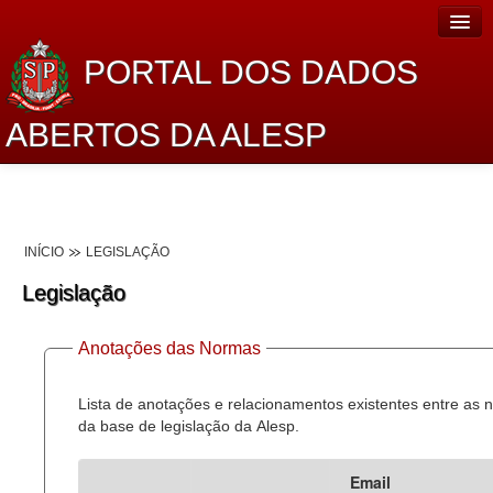
PORTAL DOS DADOS
ABERTOS DA ALESP
Home
Sobre o projeto
INÍCIO
LEGISLAÇÃO
Dados Abertos Alesp
Legislação
Lei de Acesso à Informação
Anotações das Normas
Dados Governamentais Abertos
Planejamento
Lista de anotações e relacionamentos existentes entre as
da base de legislação da Alesp.
Catálogo de dados
Email
Processo Legislativo