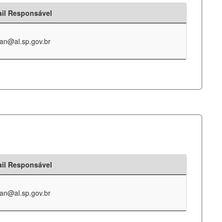
il Responsável
an@al.sp.gov.br
il Responsável
an@al.sp.gov.br