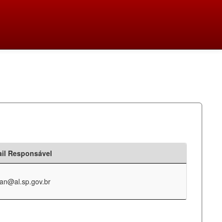
il Responsável
an@al.sp.gov.br