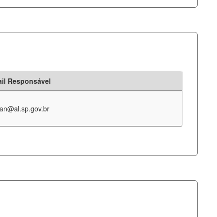
il Responsável
an@al.sp.gov.br