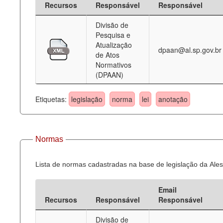
Recursos
Responsável
Responsável
Deputados Estaduais
Divisão de
Pesquisa e
Administração
Atualização
dpaan@al.sp.gov.br
de Atos
Legislação
Normativos
(DPAAN)
Agenda
Perguntas frequentes
Etiquetas:
legislação
norma
lei
anotação
Contato
Normas
Lista de normas cadastradas na base de legislação da Ales
Email
Recursos
Responsável
Responsável
Divisão de