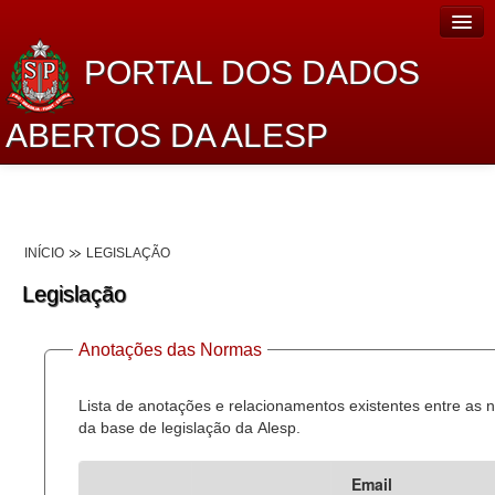
PORTAL DOS DADOS
ABERTOS DA ALESP
Home
Sobre o projeto
INÍCIO
LEGISLAÇÃO
Dados Abertos Alesp
Legislação
Lei de Acesso à Informação
Anotações das Normas
Dados Governamentais Abertos
Planejamento
Lista de anotações e relacionamentos existentes entre as
da base de legislação da Alesp.
Catálogo de dados
Email
Processo Legislativo