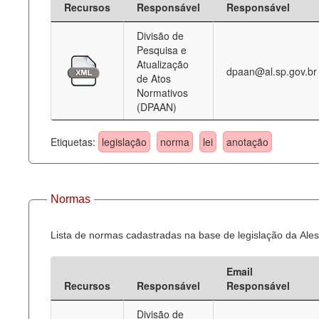
Recursos
Responsável
Responsável
Deputados Estaduais
Divisão de
Pesquisa e
Administração
Atualização
dpaan@al.sp.gov.br
de Atos
Legislação
Normativos
(DPAAN)
Agenda
Perguntas frequentes
Etiquetas:
legislação
norma
lei
anotação
Contato
Normas
Lista de normas cadastradas na base de legislação da Ales
Email
Recursos
Responsável
Responsável
Divisão de