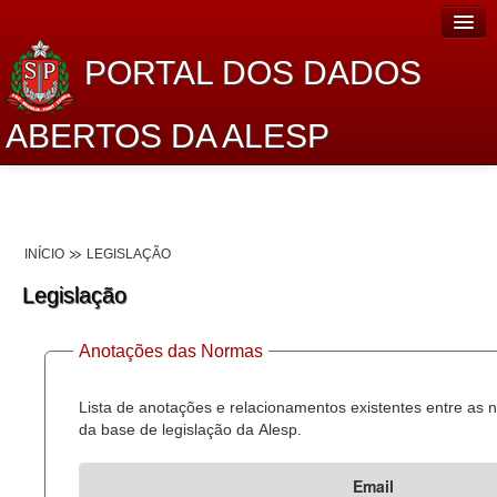
PORTAL DOS DADOS
ABERTOS DA ALESP
Home
Sobre o projeto
INÍCIO
LEGISLAÇÃO
Dados Abertos Alesp
Legislação
Lei de Acesso à Informação
Anotações das Normas
Dados Governamentais Abertos
Planejamento
Lista de anotações e relacionamentos existentes entre as
da base de legislação da Alesp.
Catálogo de dados
Email
Processo Legislativo