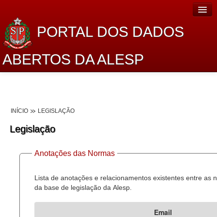
PORTAL DOS DADOS
ABERTOS DA ALESP
Home
Sobre o projeto
INÍCIO
LEGISLAÇÃO
Dados Abertos Alesp
Legislação
Lei de Acesso à Informação
Anotações das Normas
Dados Governamentais Abertos
Planejamento
Lista de anotações e relacionamentos existentes entre as
da base de legislação da Alesp.
Catálogo de dados
Email
Processo Legislativo