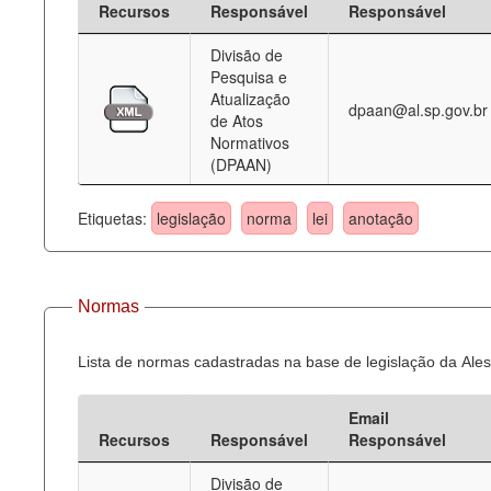
Recursos
Responsável
Responsável
Deputados Estaduais
Divisão de
Pesquisa e
Administração
Atualização
dpaan@al.sp.gov.br
de Atos
Legislação
Normativos
(DPAAN)
Agenda
Perguntas frequentes
Etiquetas:
legislação
norma
lei
anotação
Contato
Normas
Lista de normas cadastradas na base de legislação da Ales
Email
Recursos
Responsável
Responsável
Divisão de