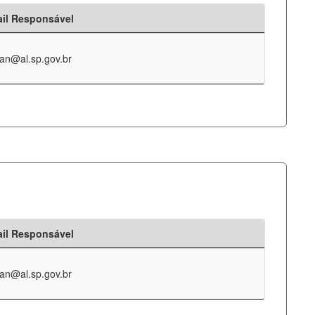
il Responsável
an@al.sp.gov.br
il Responsável
an@al.sp.gov.br