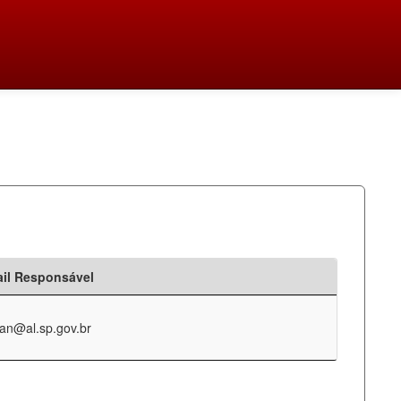
il Responsável
an@al.sp.gov.br