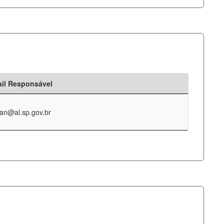
il Responsável
an@al.sp.gov.br